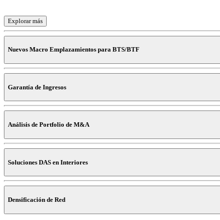
Explorar más
Nuevos Macro Emplazamientos para BTS/BTF
Encontrar lugares donde uno o más MNO estén experimentando una grave deg
Garantía de Ingresos
Explorar más
Detecta qué MNO están emitiendo desde un emplazamiento, cuántas celdas y f
Análisis de Portfolio de M&A
Explorar más
Ayuda a la parte financiera de la operación al permitir una evaluación más pre
Soluciones DAS en Interiores
Explorar más
Detecta los lugares que tienen una gran cantidad de tráfico con situaciones
Densificación de Red
Explorar más