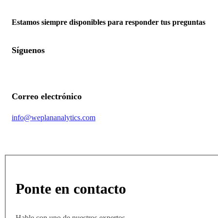
Detecta zonas con alto riesgo de congestión que requieran despliegues nuevos
Estamos siempre disponibles para responder tus preguntas
Explorar más
Síguenos
Correo electrónico
info@weplananalytics.com
Ponte en contacto
Hable con uno de nuestros expertos.