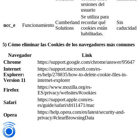
sesiones del
usuario
Se utiliza para
Cumberland
recordar qué
Sin
ncc_e
Funcionamiento
Solutions
cookies están
caducidad
habilitadas.
5) Cómo eliminar las Cookies de los navegadores más comunes
Navegador
Link
Chrome
https://support.google.com/chrome/answer/95647
Internet
https://support.microsoft.com/es-
Explorer:
es/help/278835/how-to-delete-cookie-files-in-
Version 11
internet-explorer
https://www.mozilla.org/es-
Firefox
ES/privacy/websites/#cookies
https://support.apple.com/es-
Safari
es/guide/safari/sfri11471/mac
https://help.opera.com/en/latest/security-and-
Opera
privacy/#clearBrowsingData